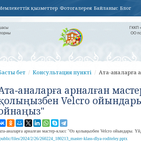
Мемлекеттік қызметтер
Фотогалерея
Байланыс
Блог
қшасы
ГККП 
іпорны
ОО по
Басты бет
Консультация пункті
Ата-аналарға а
Ата-аналарға арналған мастер
қолыңызбен Velcro ойындары
ойнаңыз"
Ата-аналарға арналған мастер-класс "Өз қолыңызбен Velcro ойындары. Ү
public/files/2024/2/26/260224_180213_master-klass-dlya-roditeley.pptx