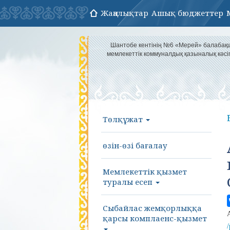
Жаңалықтар
Ашық бюджеттер
Шантобе кентінің №6 «Мерей» балаба
мемлекеттік коммуналдық қазыналық кәс
Төлқұжат
өзін-өзі бағалау
Мемлекеттік қызмет
туралы есеп
Сыбайлас жемқорлыққа
қарсы комплаенс-қызмет
/