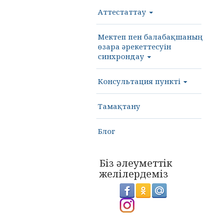
Аттестаттау
Мектеп пен балабақшаның
өзара әрекеттесуін
синхрондау
Консультация пункті
Тамақтану
Блог
Біз әлеуметтік
желілердеміз