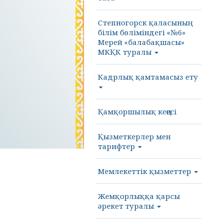
Степногорск қаласының
білім бөліміндегі «№6»
Мерей «балабақшасы»
МКҚК туралы
Кадрлық қамтамасыз ету
Қамқоршылық кеңесі
Қызметкерлер мен
тарифтер
Мемлекеттік қызметтер
Жемқорлыққа қарсы
әрекет туралы