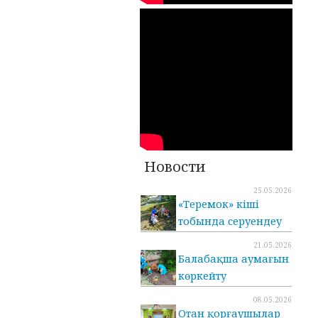
Новости
25.05.2026
«Теремок» кіші
тобында серуендеу
21.05.2026
Балабақша аумағын
көркейту
08.05.2026
Отан қорғаушылар