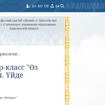
KZ
RU
EN
«Детский сад №6 «Мерей» п. Шантобе при
 г. Степногорск управления образования
Акмолинской области
рналған...
-класс "Өз
. Үйде
йде ойнаңыз"