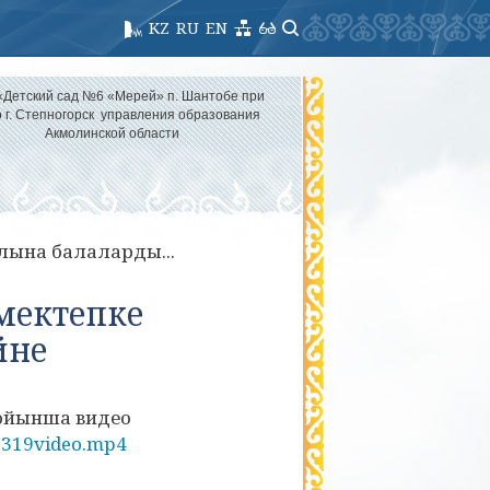
KZ
RU
EN
«Детский сад №6 «Мерей» п. Шантобе при
 г. Степногорск управления образования
Акмолинской области
лына балаларды...
мектепке
йне
ойынша видео
61319video.mp4