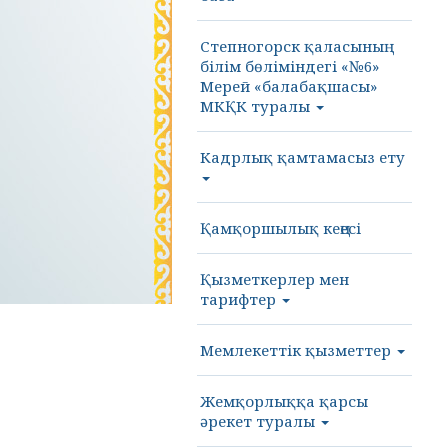
Степногорск қаласының
білім бөліміндегі «№6»
Мерей «балабақшасы»
МКҚК туралы
Кадрлық қамтамасыз ету
Қамқоршылық кеңесі
Қызметкерлер мен
тарифтер
Мемлекеттік қызметтер
Жемқорлыққа қарсы
әрекет туралы