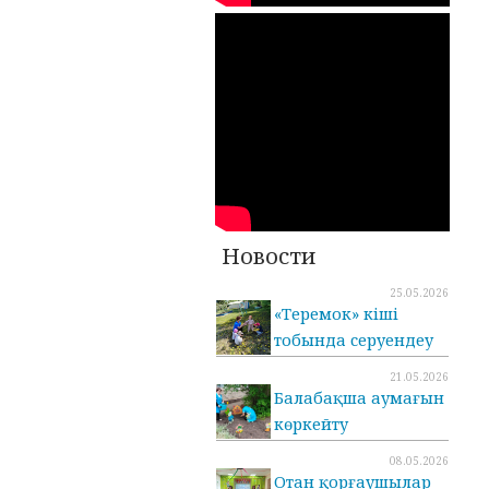
Новости
25.05.2026
«Теремок» кіші
тобында серуендеу
21.05.2026
Балабақша аумағын
көркейту
08.05.2026
Отан қорғаушылар