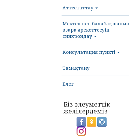
Аттестаттау
Мектеп пен балабақшаның
өзара әрекеттесуін
синхрондау
Консультация пункті
Тамақтану
Блог
Біз әлеуметтік
желілердеміз