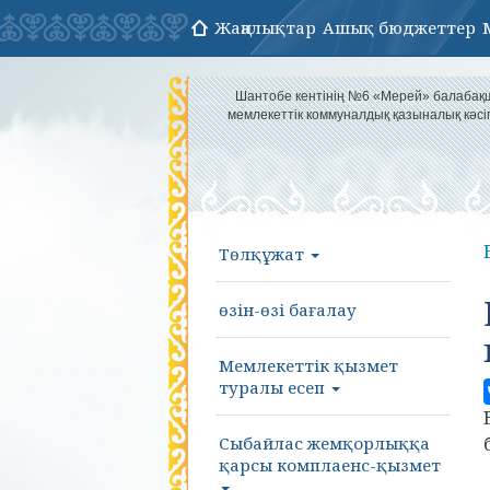
Жаңалықтар
Ашық бюджеттер
Шантобе кентінің №6 «Мерей» балаба
мемлекеттік коммуналдық қазыналық кәс
Төлқұжат
өзін-өзі бағалау
Мемлекеттік қызмет
туралы есеп
Сыбайлас жемқорлыққа
қарсы комплаенс-қызмет