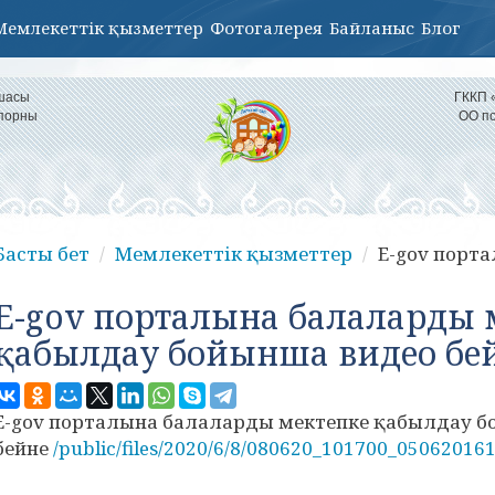
Мемлекеттік қызметтер
Фотогалерея
Байланыс
Блог
қшасы
ГККП 
іпорны
ОО по
Басты бет
Мемлекеттік қызметтер
E-gov порта
E-gov порталына балаларды 
қабылдау бойынша видео бе
E-gov порталына балаларды мектепке қабылдау б
бейне
/public/files/2020/6/8/080620_101700_0506201