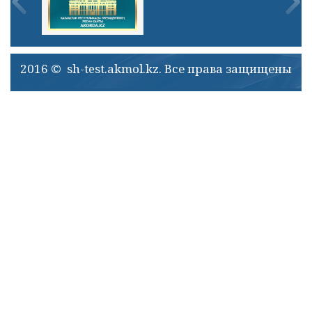
2016 © sh-test.akmol.kz. Все права защищены