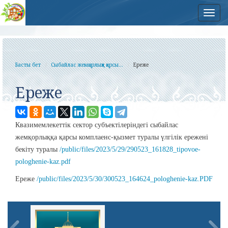
Нав
Басты бет
Сыбайлас жемқорлыққа қарсы...
Ереже
Ереже
Квазимемлекеттік сектор субъектілеріндегі сыбайлас
жемқорлыққа қарсы комплаенс-қызмет туралы үлгілік ережені
бекіту туралы
/public/files/2023/5/29/290523_161828_tipovoe-
pologhenie-kaz.pdf
Ереже
/public/files/2023/5/30/300523_164624_pologhenie-kaz.PDF