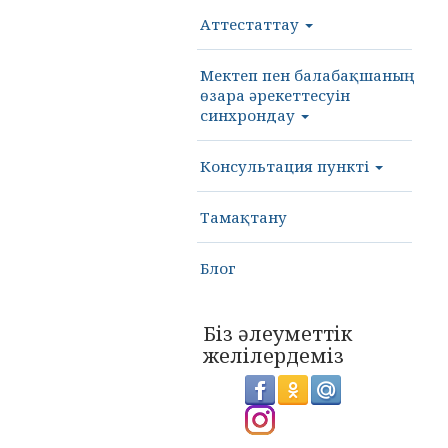
Аттестаттау
Мектеп пен балабақшаның
өзара әрекеттесуін
синхрондау
Консультация пункті
Тамақтану
Блог
Біз әлеуметтік
желілердеміз