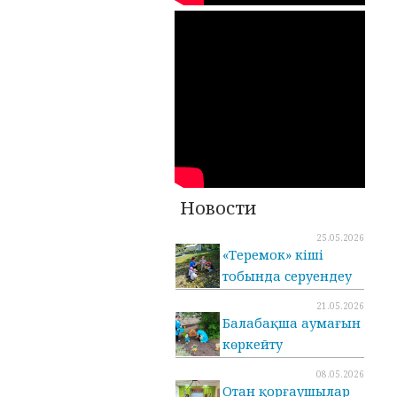
Новости
25.05.2026
«Теремок» кіші
тобында серуендеу
21.05.2026
Балабақша аумағын
көркейту
08.05.2026
Отан қорғаушылар