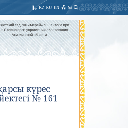
KZ
RU
EN
«Детский сад №6 «Мерей» п. Шантобе при
 г. Степногорск управления образования
Акмолинской области
қарсы күрес
йектегі № 161