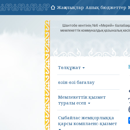
Жаңалықтар
Ашық бюджеттер
Шантобе кентінің №6 «Мерей» балаба
мемлекеттік коммуналдық қазыналық кәс
Төлқұжат
өзін-өзі бағалау
Мемлекеттік қызмет
туралы есеп
Сыбайлас жемқорлыққа
қарсы комплаенс-қызмет