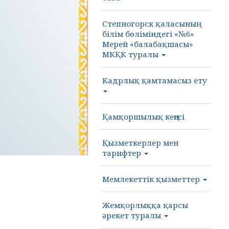
Степногорск қаласының
білім бөліміндегі «№6»
Мерей «балабақшасы»
МКҚК туралы
Кадрлық қамтамасыз ету
Қамқоршылық кеңесі
Қызметкерлер мен
тарифтер
Мемлекеттік қызметтер
Жемқорлыққа қарсы
әрекет туралы