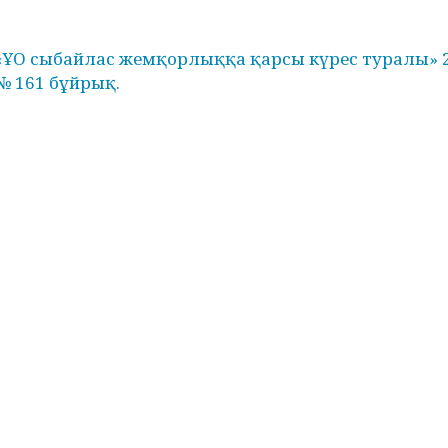
«ҰО сыбайлас жемқорлыққа қарсы күрес туралы» 
№ 161 бұйрық.