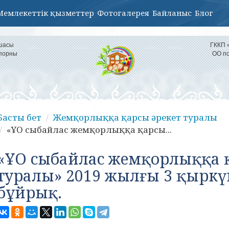
Мемлекеттік қызметтер
Фотогалерея
Байланыс
Блог
қшасы
ГККП 
іпорны
ОО по
Басты бет
Жемқорлыққа қарсы әрекет туралы
«ҰО сыбайлас жемқорлыққа қарсы...
«ҰО сыбайлас жемқорлыққа 
туралы» 2019 жылғы 3 қыркү
бұйрық.