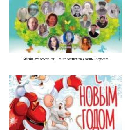
"Менің отбасымның Гениалогиялық ағашы "көрмесі"