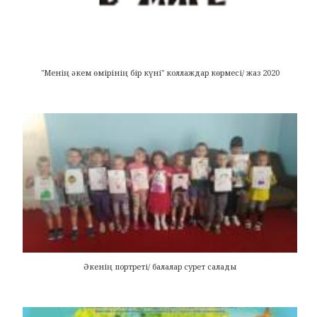
"Менің әкем өмірінің бір күні" коллаждар көрмесі/ жаз 2020
Әкенің портреті/ балалар сурет салады