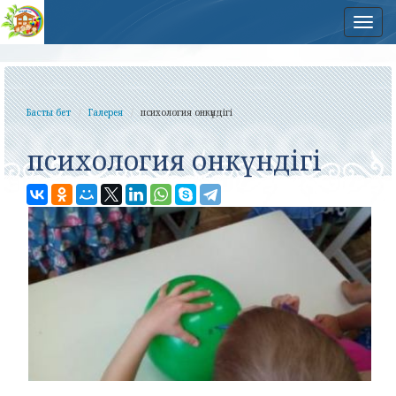
Нав
Басты бет
Галерея
психология онкүндігі
психология онкүндігі