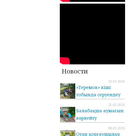
Новости
25.05.2026
«Теремок» кіші
тобында серуендеу
21.05.2026
Балабақша аумағын
көркейту
08.05.2026
Отан қорғаушылар