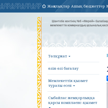
Жаңалықтар
Ашық бюджеттер
Шантобе кентінің №6 «Мерей» балаба
мемлекеттік коммуналдық қазыналық кәс
Төлқұжат
өзін-өзі бағалау
Мемлекеттік қызмет
туралы есеп
Сыбайлас жемқорлыққа
қарсы комплаенс-қызмет