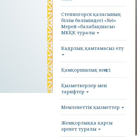
Степногорск қаласының
білім бөліміндегі «№6»
Мерей «балабақшасы»
МКҚК туралы
Кадрлық қамтамасыз ету
Қамқоршылық кеңесі
Қызметкерлер мен
тарифтер
Мемлекеттік қызметтер
Жемқорлыққа қарсы
әрекет туралы