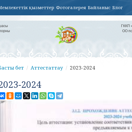
Мемлекеттік қызметтер
Фотогалерея
Байланыс
Блог
қшасы
ГККП 
іпорны
ОО по
Басты бет
Аттестаттау
2023-2024
2023-2024