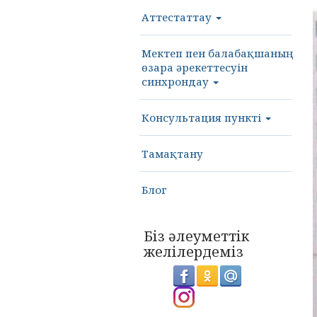
Аттестаттау
Мектеп пен балабақшаның
өзара әрекеттесуін
синхрондау
Консультация пункті
Тамақтану
Блог
Біз әлеуметтік
желілердеміз