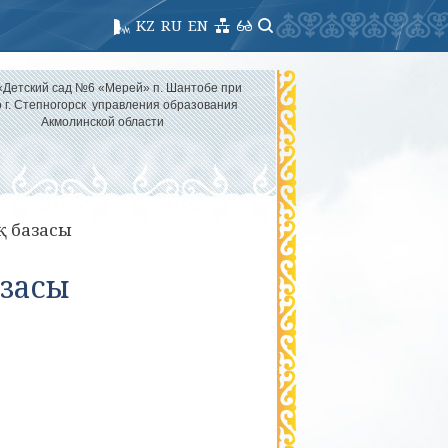
KZ
RU
EN
«Детский сад №6 «Мерей» п. Шантобе при
 г. Степногорск управления образования
Акмолинской области
 базасы
засы