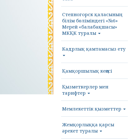
Степногорск қаласының
білім бөліміндегі «№6»
Мерей «балабақшасы»
МКҚК туралы
Кадрлық қамтамасыз ету
Қамқоршылық кеңесі
Қызметкерлер мен
тарифтер
Мемлекеттік қызметтер
Жемқорлыққа қарсы
әрекет туралы