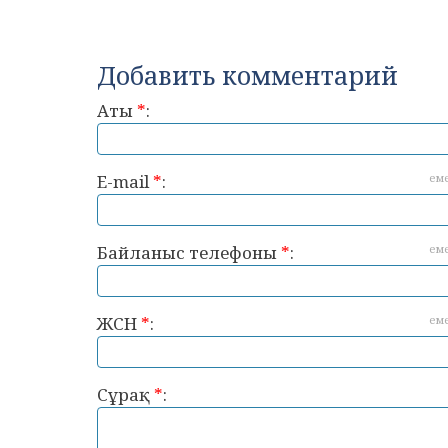
Добавить комментарий
Аты
*
:
E-mail
*
:
ем
Байланыс телефоны
*
:
ем
ЖСН
*
:
ем
Сұрақ
*
: