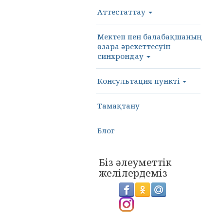
Аттестаттау
Мектеп пен балабақшаның
өзара әрекеттесуін
синхрондау
Консультация пункті
Тамақтану
Блог
Біз әлеуметтік
желілердеміз