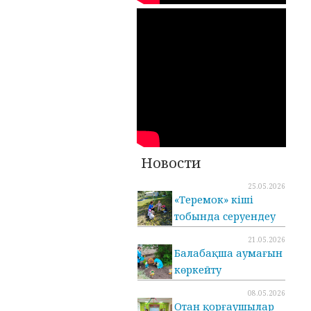
Новости
25.05.2026
«Теремок» кіші
тобында серуендеу
21.05.2026
Балабақша аумағын
көркейту
08.05.2026
Отан қорғаушылар