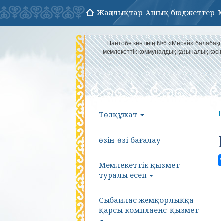
Жаңалықтар
Ашық бюджеттер
Шантобе кентінің №6 «Мерей» балаба
мемлекеттік коммуналдық қазыналық кәс
Төлқұжат
өзін-өзі бағалау
Мемлекеттік қызмет
туралы есеп
Сыбайлас жемқорлыққа
қарсы комплаенс-қызмет