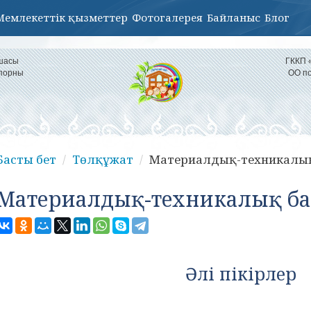
Мемлекеттік қызметтер
Фотогалерея
Байланыс
Блог
қшасы
ГККП 
іпорны
ОО по
Басты бет
Төлқұжат
Материалдық-техникалық
Материалдық-техникалық ба
Әлі пікірлер