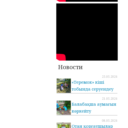
Новости
25.05.2026
«Теремок» кіші
тобында серуендеу
21.05.2026
Балабақша аумағын
көркейту
08.05.2026
Отан қорғаушылар