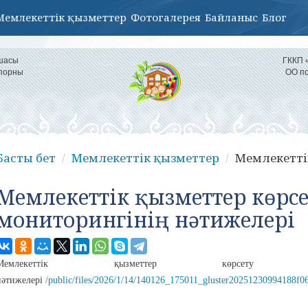
Мемлекеттік қызметтер
Фотогалерея
Байланыс
Блог
қшасы
ГККП 
іпорны
ОО по
Басты бет
Мемлекеттік қызметтер
Мемлекеттік
Мемлекеттік қызметтер көрсе
мониторингінің нәтижелері
Мемлекеттік қызметтер көрсету са
нәтижелері
/public/files/2026/1/14/140126_175011_gluster20251230994188f0