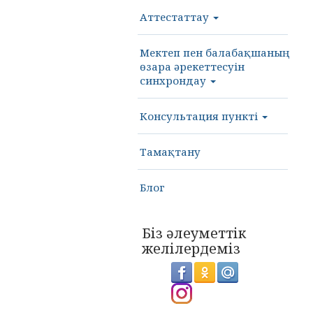
Аттестаттау
Мектеп пен балабақшаның
өзара әрекеттесуін
синхрондау
Консультация пункті
Тамақтану
Блог
Біз әлеуметтік
желілердеміз