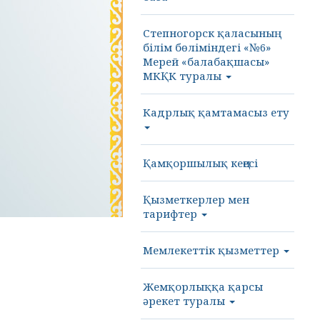
Степногорск қаласының
білім бөліміндегі «№6»
Мерей «балабақшасы»
МКҚК туралы
Кадрлық қамтамасыз ету
Қамқоршылық кеңесі
Қызметкерлер мен
тарифтер
Мемлекеттік қызметтер
Жемқорлыққа қарсы
әрекет туралы