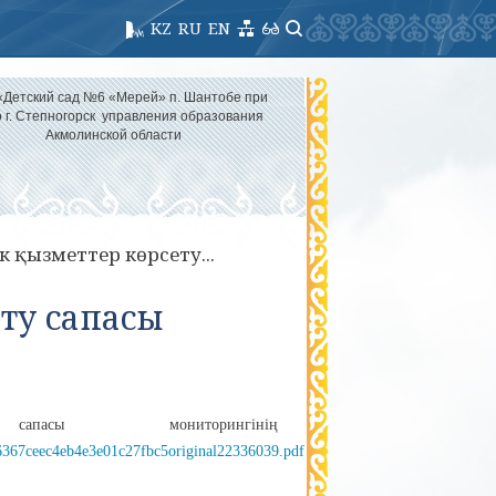
KZ
RU
EN
«Детский сад №6 «Мерей» п. Шантобе при
 г. Степногорск управления образования
Акмолинской области
 қызметтер көрсету...
ту сапасы
пасы мониторингінің
6367ceec4eb4e3e01c27fbc5original22336039.pdf