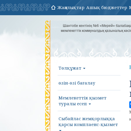
Жаңалықтар
Ашық бюджеттер
Шантобе кентінің №6 «Мерей» балаба
мемлекеттік коммуналдық қазыналық кәс
Төлқұжат
өзін-өзі бағалау
Мемлекеттік қызмет
туралы есеп
Сыбайлас жемқорлыққа
қарсы комплаенс-қызмет